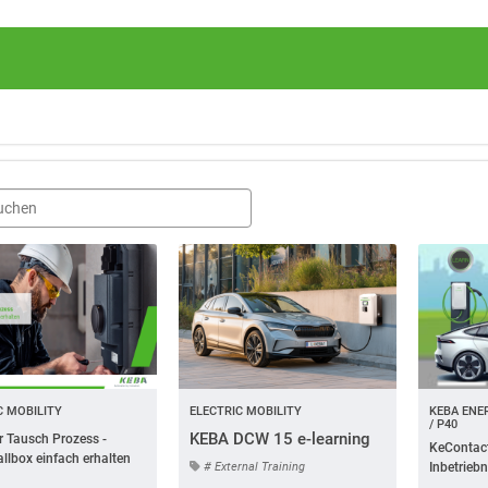
C MOBILITY
ELECTRIC MOBILITY
KEBA ENE
/ P40
KEBA DCW 15 e-learning
er Tausch Prozess -
KeContact
llbox einfach erhalten
# External Training
Inbetrieb
KEBA eMo